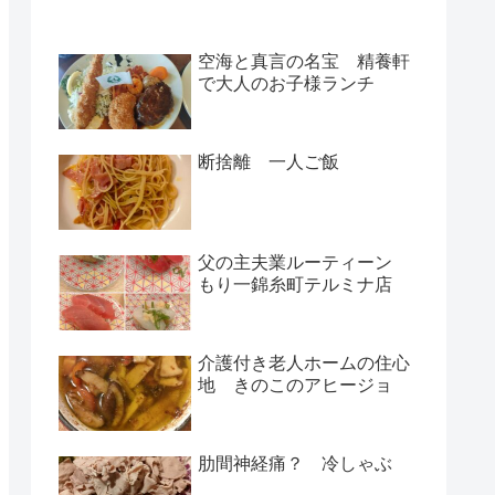
空海と真言の名宝 精養軒
で大人のお子様ランチ
断捨離 一人ご飯
父の主夫業ルーティーン
もり一錦糸町テルミナ店
介護付き老人ホームの住心
地 きのこのアヒージョ
肋間神経痛？ 冷しゃぶ