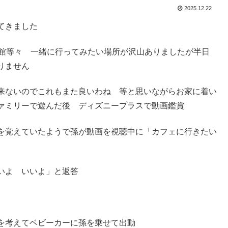
2025.12.22
てきました
族館等々 一緒に行ってみたい場所が沢山ありましたが半日
りません
来ないのでこれもまた良いわね 等と思いながらお家に着い
ァミリーで遊んだ後 ディズニープラスで動画鑑賞
を覚えていたようで孫が動画を視聴中に「カフェに行きたい
いよ いいよ」と返答
を考えてベビーカーに孫を乗せて出動